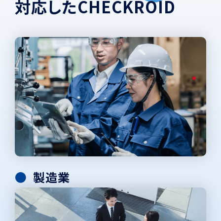
対
応
し
た
C
H
E
C
K
R
O
I
D
製造業