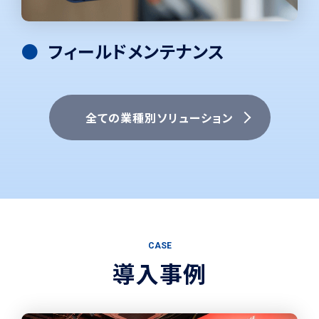
フィールドメンテナンス
全ての業種別ソリューション
C
A
S
E
導
入
事
例