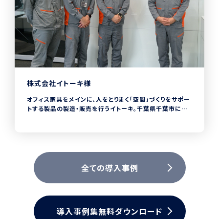
株式会社イトーキ様
オフィス家具をメインに、人をとりまく「空間」づくりをサポー
トする製品の製造・販売を行うイトーキ。千葉県千葉市にあ
るイトーキ関東工場では、工場内の安全管理に
CHECKROIDを導入。それまで工場内の危険箇所のチェック
項目を手動でExcelに入力していたため、チェック漏れや過
去の項目の検索性が低い状態でした。2023年3月からの
CHECKROID導入により、危険箇所のチェックからデータ入
力までをワンストップで行うことが可能になり、安全管理の大
全ての導入事例
幅な時間短縮と検索性のアップを実現しました。
導入事例集無料ダウンロード