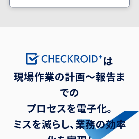
は
現
場
作
業
の
計
画
〜
報
告
ま
で
の
プ
ロ
セ
ス
を
電
子
化
。
ミ
ス
を
減
ら
し
、
業
務
の
効
率