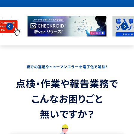
紙
で
の
運
用
や
ヒ
ュ
ー
マ
ン
エ
ラ
ー
を
電
子
化
で
解
決
！
点
検
・
作
業
や
報
告
業
務
で
こ
ん
な
お
困
り
ご
と
無
い
で
す
か
？