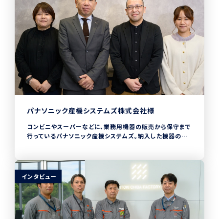
を活用するという珍しい事例です。
パナソニック産機システムズ株式会社様
コンビニやスーパーなどに、業務用機器の販売から保守まで
行っているパナソニック産機システムズ。納入した機器の修
理や保守を行うカスタマーサポート統括部では、
CHECKROIDを導入しています。以前は数十万件に及ぶ機
器データを、手書きのメモとExcelで管理をしていたため、膨
大なデータを円滑に活用できていませんでした。2024年1月
インタビュー
からCHECKROIDの導入と同社のQRコードを組み合わせ
ることで、現場での機器登録の時間短縮や、現場とオフィスに
おけるリアルタイムでのデータ共有を実現しました。