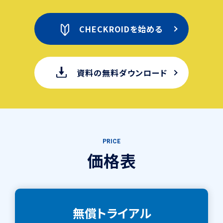
CHECKROIDを始める
資料の無料ダウンロード
P
R
I
C
E
価
格
表
無償トライアル