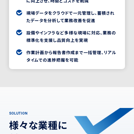
に向上させ、時間とコストを削減
現場データをクラウドで一元管理し、蓄積され
たデータを分析して業務改善を促進
設備やインフラなど多様な現場に対応、業務の
標準化を支援し品質向上を実現
作業計画から報告書作成まで一括管理、リアル
タイムでの進捗把握を可能
S
O
L
U
T
I
O
N
様
々
な
業
種
に