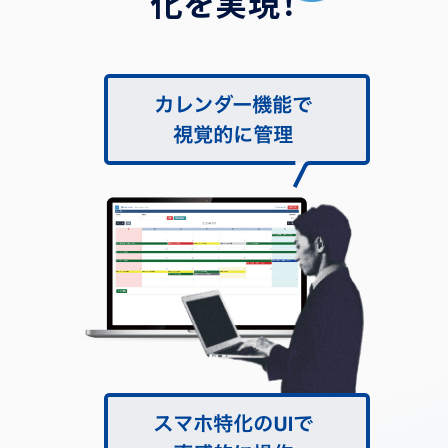
化
を
実
現
！