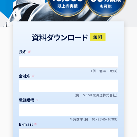
資料ダウンロード
無 料
氏名
※
（例 北海 太郎）
会社名
※
（例 SCSK北海道株式会社）
電話番号
※
半角数字（例 01-2345-6789）
E-mail
※