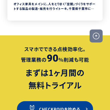
オフィス家具をメインに、人をとりまく「空間」づくりをサポー
トする製品の製造・販売を行うイトーキ。千葉県千葉市にあ
るイトーキ関東工場では、工場内の安全管理に
CHECKROIDを導入。それまで工場内の危険箇所のチェック
項目を手動でExcelに入力していたため、チェック漏れや過
去の項目の検索性が低い状態でした。2023年3月からの
CHECKROID導入により、危険箇所のチェックからデータ入
力までをワンストップで行うことが可能になり、安全管理の大
幅な時間短縮と検索性のアップを実現しました。
スマホでできる点検効率化。
90
管理業務の
％削減も可能
まずは1ヶ月間の
無料トライアル
CHECKROIDを始める