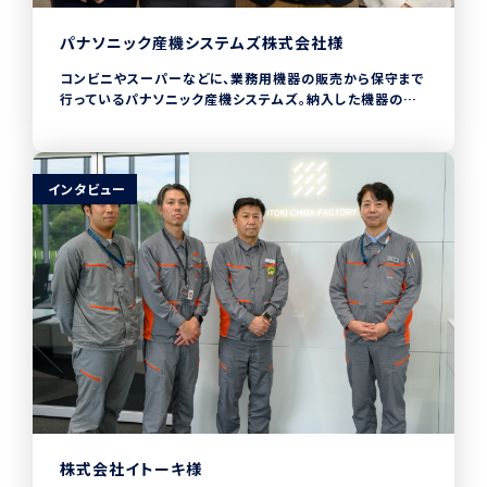
パナソニック産機システムズ株式会社様
コンビニやスーパーなどに、業務用機器の販売から保守まで
行っているパナソニック産機システムズ。納入した機器の修
理や保守を行うカスタマーサポート統括部では、
CHECKROIDを導入しています。以前は数十万件に及ぶ機
器データを、手書きのメモとExcelで管理をしていたため、膨
大なデータを円滑に活用できていませんでした。2024年1月
インタビュー
からCHECKROIDの導入と同社のQRコードを組み合わせ
ることで、現場での機器登録の時間短縮や、現場とオフィスに
おけるリアルタイムでのデータ共有を実現しました。
株式会社イトーキ様