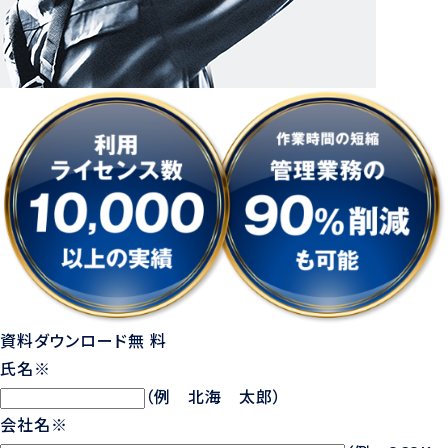
資料ダウンロード
無 料
氏名
※
（例 北海 太郎）
会社名
※