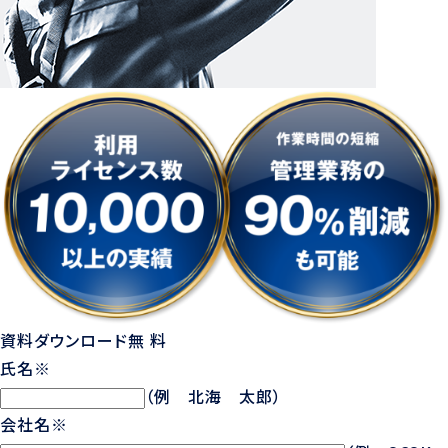
資料ダウンロード
無 料
氏名
※
（例 北海 太郎）
会社名
※